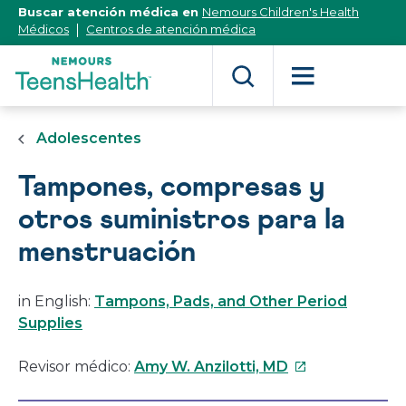
[Skip
Buscar atención médica en
Nemours Children's Health
to
Médicos
Centros de atención médica
Content]
Adolescentes
Tampones, compresas y
otros suministros para la
menstruación
in English:
Tampons, Pads, and Other Period
Supplies
Este
Revisor médico:
Amy W. Anzilotti, MD
enlace