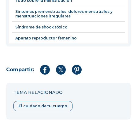
Todo sobre la menstruación
Síntomas premenstruales, dolores menstruales y
menstruaciones irregulares
Síndrome de shock tóxico
Aparato reproductor femenino
Compartir:
Compartir
Compartir
Compartir
en
en
en
Facebook
Twitter
Pinterest
TEMA RELACIONADO
El cuidado de tu cuerpo