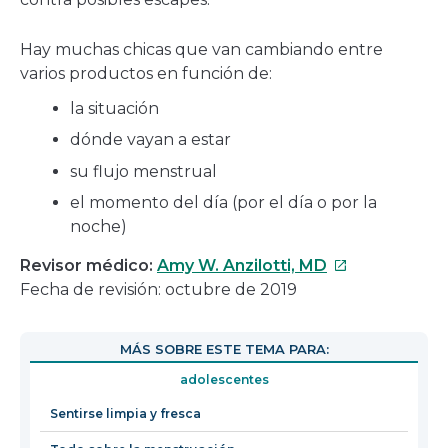
Hay muchas chicas que van cambiando entre
varios productos en función de:
la situación
dónde vayan a estar
su flujo menstrual
el momento del día (por el día o por la
noche)
Este
Revisor médico:
Amy W. Anzilotti, MD
enlace
Fecha de revisión: octubre de 2019
se
abrirá
MÁS SOBRE ESTE TEMA PARA:
en
adolescentes
una
nueva
Sentirse limpia y fresca
ventana