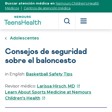
[Skip
Buscar atención médica en
Nemours Children's Health
to
Médicos
Centros de atención médica
Content]
Adolescentes
Consejos de seguridad
sobre el baloncesto
in English:
Basketball Safety Tips
Este
Revisor médico:
Larissa Hirsch, MD
enlace
Learn About Sports Medicine at Nemours
Este
se
Children's Health
enlace
abrirá
se
en