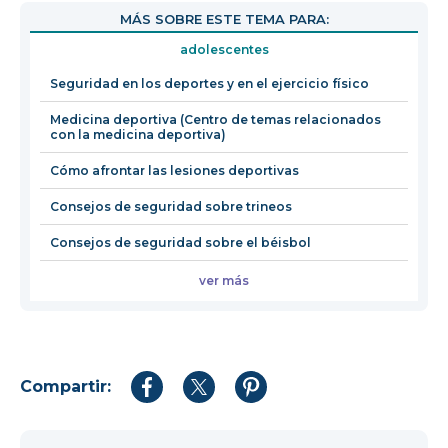
abrirá
MÁS SOBRE ESTE TEMA PARA:
en
adolescentes
una
nueva
Seguridad en los deportes y en el ejercicio físico
ventana
Medicina deportiva (Centro de temas relacionados
con la medicina deportiva)
Cómo afrontar las lesiones deportivas
Consejos de seguridad sobre trineos
Consejos de seguridad sobre el béisbol
ver más
Compartir:
Compartir
Compartir
Compartir
en
en
en
Facebook
Twitter
Pinterest