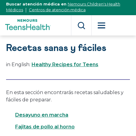
[Skip
Buscar atención médica en
Nemours Children's Health
to
Médicos
Centros de atención médica
Content]
Recetas sanas y fáciles
in English:
Healthy Recipes for Teens
En esta sección encontrarás recetas saludables y
fáciles de preparar.
Desayuno en marcha
Fajitas de pollo al horno