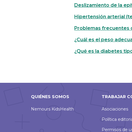
Deslizamiento de la epífi
Hipertensión arterial (te
Problemas frecuentes 
¿Cuál es el peso adecua
¿Qué es la diabetes tip
QUIÉNES SOMOS
TRABAJAR C
Nemours KidsHealth
Asociaciones
Política editori
Permisos de u