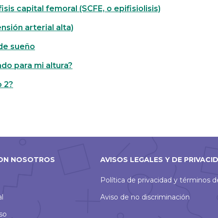
sis capital femoral (SCFE, o epifisiolisis)
nsión arterial alta)
de sueño
do para mi altura?
o 2?
ON NOSOTROS
AVISOS LEGALES Y DE PRIVACI
Política de privacidad y términos 
al
Aviso de no discriminación
so