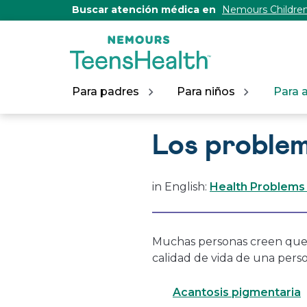
[Skip
Buscar atención médica en
Nemours Children
to
Content]
Para padres
Para niños
Para 
Los problem
in English:
Health Problems
Muchas personas creen que 
calidad de vida de una perso
Acantosis pigmentaria