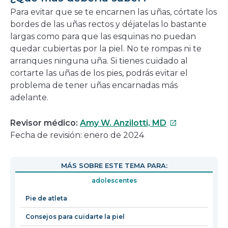
Para evitar que se te encarnen las uñas, córtate los
bordes de las uñas rectos y déjatelas lo bastante
largas como para que las esquinas no puedan
quedar cubiertas por la piel. No te rompas ni te
arranques ninguna uña. Si tienes cuidado al
cortarte las uñas de los pies, podrás evitar el
problema de tener uñas encarnadas más
adelante.
Este
Revisor médico:
Amy W. Anzilotti, MD
enlace
Fecha de revisión: enero de 2024
se
abrirá
MÁS SOBRE ESTE TEMA PARA:
en
adolescentes
una
nueva
Pie de atleta
ventana
Consejos para cuidarte la piel