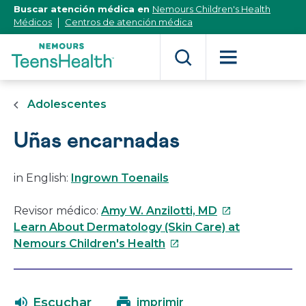
[Skip
Buscar atención médica en
Nemours Children's Health
to
Médicos
Centros de atención médica
Content]
Adolescentes
Uñas encarnadas
in English:
Ingrown Toenails
Este
Revisor médico:
Amy W. Anzilotti, MD
enlace
Learn About Dermatology (Skin Care) at
Este
se
Nemours Children's Health
enlace
abrirá
se
en
abrirá
una
Escuchar
imprimir