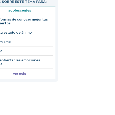
 SOBRE ESTE TEMA PARA:
adolescentes
formas de conocer mejor tus
ientos
 tu estado de ánimo
imismo
ud
nfrentar las emociones
es
ver más