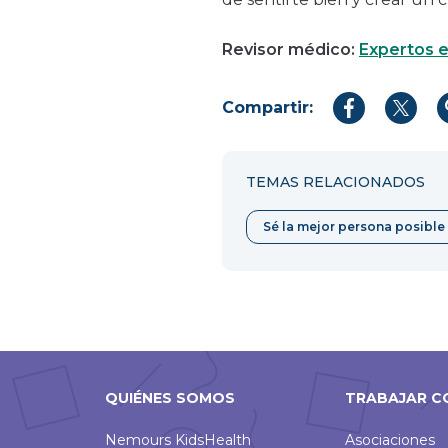
Revisor médico:
Expertos e
Compartir:
Compartir
Compar
en
en
Facebook
Twitter
TEMAS RELACIONADOS
Sé la mejor persona posible
QUIÉNES SOMOS
TRABAJAR C
Nemours KidsHealth
Asociaciones