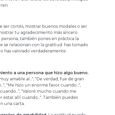
ren.
e ser cortés, mostrar buenos modales o ser
ostrar tu agradecimiento más sincero.
a persona, también pones en práctica la
e se relacionan con la gratitud: has tomado
lo has valorado verdaderamente.
iento a una persona que hizo algo bueno.
muy amable al...", "De verdad, fue de gran
.", "Me hizo un enorme favor cuando...",
 cuando...", "Valoré mucho cuando me
or estar allí cuando...". También puedes
n una carta.
 gestos de amabilidad.
La gratitud puede