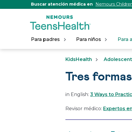
[Skip
Buscar atención médica en
Nemours Children
to
Content]
Para padres
Para niños
Para 
KidsHealth
Adolescen
Tres formas
in English:
3 Ways to Practi
Revisor médico:
Expertos en