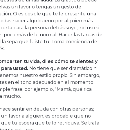
elvas un favor o tengas un gesto de
ación. O es posible que te le presente una
uedas hacer algo bueno por alguien más.
erta para la persona detrás suyo, incluso si
un poco más de lo normal. Hacer las tareas de
lla sepa que fuiste tu. Toma conciencia de
és.
omparten tu vida, diles cómo te sientes y
n para usted.
No tiene que ser dramático ni
enemos nuestro estilo propio. Sin embargo,
entes en el tono adecuado en el momento
mple frase, por ejemplo, "Mamá, qué rica
ica mucho.
 hace sentir en deuda con otras personas;
te un favor a alguien, es probable que no
 que tu espera que te lo retribuya. Se trata
írculo virtuoso.