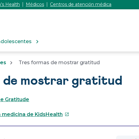
's Health
Médicos
Centros de atención médica
adolescentes
tes
Tres formas de mostrar gratitud
 de mostrar gratitud
ce Gratitude
Este
 medicina de KidsHealth
enlace
se
abrirá