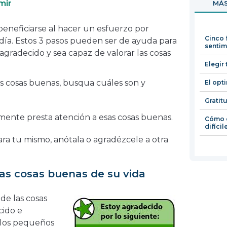
mir
MÁS
en
una
eneficiarse al hacer un esfuerzo por
nueva
Cinco 
día. Estos 3 pasos pueden ser de ayuda para
ventana
sentim
gradecido y sea capaz de valorar las cosas
Elegir
s cosas buenas, busqua cuáles son y
El opt
Gratit
almente presta atención a esas cosas buenas.
Cómo e
difícil
ara tu mismo, anótala o agradézcele a otra
as cosas buenas de su vida
de las cosas
cido e
n los pequeños