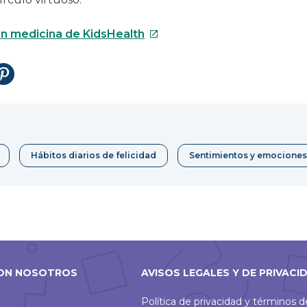
Este
n medicina de KidsHealth
enlace
se
tir
Compartir
abrirá
en
en
Pinterest
una
nueva
ventana
Hábitos diarios de felicidad
Sentimientos y emociones
ON NOSOTROS
AVISOS LEGALES Y DE PRIVACI
Política de privacidad y términos 