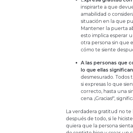
inspirarte a que devu
amabilidad o consider
situación en la que p
Mantener la puerta abi
esto implica esperar 
otra persona sin que e
cómo te siente despu
A las personas que c
lo que ellas significa
desmesurado. Todos t
si expresas lo que si
correcto, hasta una si
cena. ¡Gracias!", signif
La verdadera gratitud no te
después de todo, si le hicis
quiera que la persona sienta
de sentirte bien y crear un c