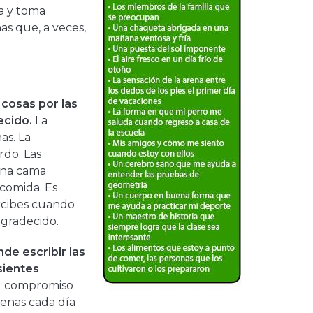
da y toma
as que, a veces,
 cosas por las
ecido.
La
as. La
rdo. Las
una cama
comida. Es
rcibes cuando
agradecido.
de escribir las
sientes
l compromiso
uenas cada día