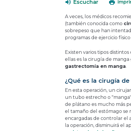
Escuchar
impri
A veces, los médicos recom
(también conocida como
cir
sobrepeso que han intentad
programas de ejercicio físic
Existen varios tipos distint
ellas es la cirugía de mang
gastrectomía en manga
.
¿Qué es la cirugía d
En esta operación, un ciruj
un tubo estrecho o "manga"
de plátano es mucho más pe
el tamaño del estómago se 
encargadas de controlar el ap
la operación, disminuirá el a