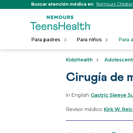
[Skip
Buscar atención médica en
Nemours Children
to
Content]
Para padres
Para niños
Para 
KidsHealth
Adolescen
Cirugía de 
in English:
Gastric Sleeve S
Revisor médico:
Kirk W. Rei