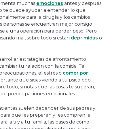
rimenta muchas
emociones
antes y después
go te puede ayudar a entender lo que
onalmente para la cirugía y los cambios
las personas se encuentran mejor consigo
e a una operación para perder peso. Pero
asando mal, sobre todo si están
deprimidas
o
sarrollar estrategias de afrontamiento
cambiar tu relación con la comida. Te
preocupaciones, el estrés o
comer por
portante que sigas viendo a tu psicólogo
re todo, si notas que las cosas te superan,
ipo de preocupaciones emocionales.
cientes suelen depender de sus padres y
 para que les preparen y les compren la
rá, a ti y a tu familia, las bases de cómo
udable, como comer alimentos nutritivos,