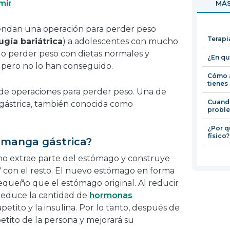
mir
MÁS
en
una
iendan una operación para perder peso
nueva
Terapi
ugía bariátrica
) a adolescentes con mucho
ventana
o perder peso con dietas normales y
¿En qu
o pero no lo han conseguido.
Cómo a
tienes
os de operaciones para perder peso. Una de
Cuando
a gástrica, también conocida como
proble
¿Por q
físico?
e manga gástrica?
ano extrae parte del estómago y construye
 con el resto. El nuevo estómago en forma
queño que el estómago original. Al reducir
reduce la cantidad de
hormonas
etito y la insulina. Por lo tanto, después de
petito de la persona y mejorará su