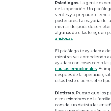
Psicólogos.
La gente expe
de la operación. Un psicólo
sientes y a prepararte emoci
posteriores. La mayoría de 
mismas después de someters
algunas de ellas lo siguen p
ansiosas
.
El psicólogo te ayudará a de
mientras vas aprendiendo a 
ayudará con cosas como las 
causas emocionales
. Es im
después de la operación, sob
estás triste o tienes otro t
Dietistas.
Puesto que los pa
otros miembros de la familia
comida, un dietista les enseña
llevar una alimentación sal