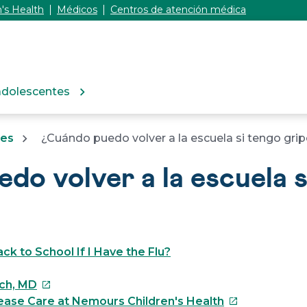
's Health
Médicos
Centros de atención médica
adolescentes
tes
¿Cuándo puedo volver a la escuela si tengo gri
do volver a la escuela 
k to School If I Have the Flu?
Este
sch, MD
enlace
Este
ease Care at Nemours Children's Health