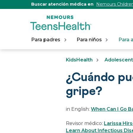
[Skip
Buscar atención médica en
Nemours Children
to
Content]
Para padres
Para niños
Para 
KidsHealth
Adolescen
¿Cuándo pue
gripe?
in English:
When Can I Go Bac
Revisor médico:
Larissa Hir
Learn About Infectious Dis