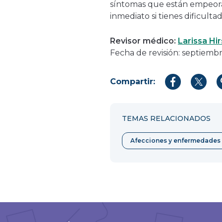
síntomas que están empeora
inmediato si tienes dificultad
Revisor médico:
Larissa Hi
Fecha de revisión: septiemb
Compartir:
Compartir
Compar
en
en
Facebook
Twitter
TEMAS RELACIONADOS
Afecciones y enfermedades