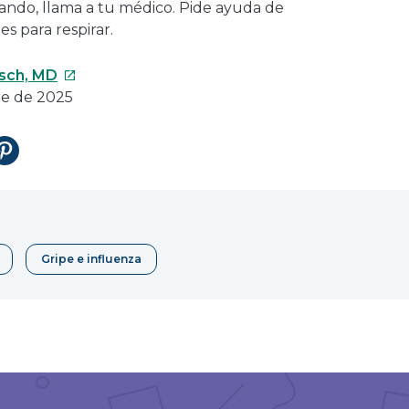
ndo, llama a tu médico. Pide ayuda de
es para respirar.
Este
rsch, MD
enlace
re de 2025
se
abrirá
tir
Compartir
en
en
una
Pinterest
nueva
ventana
Gripe e influenza