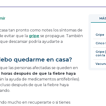
se
enlace
abrirá
se
en
abrirá
mir
MÁS
una
en
nueva
una
n casa tan pronto como notes los síntomas de
ventana
nueva
Gripe
de evitar que la
gripe
se propague. También
ventana
a que descansar podría ayudarte a
Cinco 
Gripe 
con la
debo quedarme en casa?
Vacuna
 que las personas afectadas se queden en
 horas después de que la fiebre haya
sin la ayuda de medicamentos antifebriles).
incluso después de que la fiebre haya
sando.
ando mucho en recuperarte o si tienes