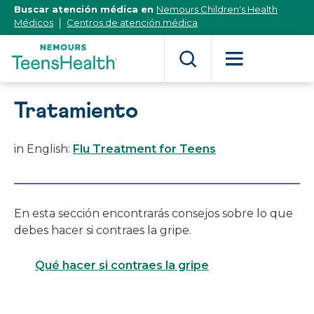
[Skip
Buscar atención médica en
Nemours Children's Health
to
Médicos
Centros de atención médica
Content]
Tratamiento
in English:
Flu Treatment for Teens
En esta sección encontrarás consejos sobre lo que
debes hacer si contraes la gripe.
Qué hacer si contraes la gripe