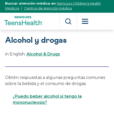
[Skip
Buscar atención médica en
Nemours Children's Health
to
Médicos
Centros de atención médica
Content]
Alcohol y drogas
in English:
Alcohol & Drugs
Obtén respuestas a algunas preguntas comunes
sobre la bebida y el consumo de drogas.
¿Puedo beber alcohol si tengo la
mononucleosis?