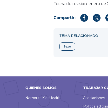
Fecha de revisión: enero de
Compartir:
Compartir
Compar
en
en
Facebook
Twitter
TEMA RELACIONADO
Sexo
QUIÉNES SOMOS
TRABAJAR C
Nemours KidsHealth
Asociaciones
Política editori