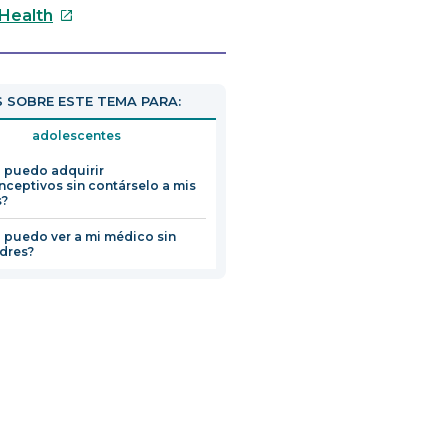
Este
 Health
enlace
se
abrirá
 SOBRE ESTE TEMA PARA:
en
una
adolescentes
nueva
 puedo adquirir
ventana
nceptivos sin contárselo a mis
s?
puedo ver a mi médico sin
dres?