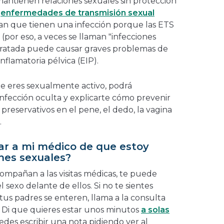
antienen relaciones sexuales sin protección
r
enfermedades de transmisión sexual
pan que tienen una infección porque las ETS
por eso, a veces se llaman "infecciones
 tratada puede causar graves problemas de
flamatoria pélvica (EIP).
ue eres sexualmente activo, podrá
infección oculta y explicarte cómo prevenir
 preservativos en el pene, el dedo, la vagina
.
r a mi médico de que estoy
nes sexuales?
ompañan a las visitas médicas, te puede
el sexo delante de ellos. Si no te sientes
s padres se enteren, llama a la consulta
a. Di que quieres estar unos minutos
a solas
des escribir una nota pidiendo ver al