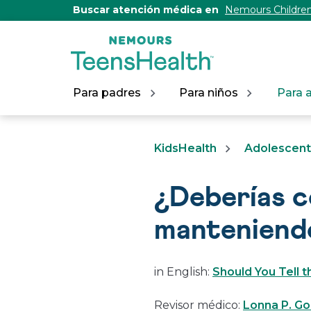
[Skip
Buscar atención médica en
Nemours Children
to
Content]
Para padres
Para niños
Para 
KidsHealth
Adolescen
¿Deberías c
manteniendo
in English:
Should You Tell t
Revisor médico:
Lonna P. G