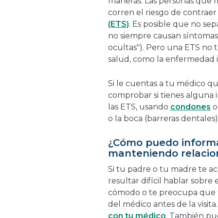
maneras. Las personas que m
corren el riesgo de contrae
(ETS)
. Es posible que no se
no siempre causan síntomas (
ocultas"). Pero una ETS no
salud, como la enfermedad in
Si le cuentas a tu médico q
comprobar si tienes alguna 
las ETS, usando
condones
o
o la boca (barreras dentales)
¿Cómo puedo informa
manteniendo relacio
Si tu padre o tu madre te ac
resultar difícil hablar sobre 
cómodo o te preocupa que tu
del médico antes de la visit
con tu médico
. También pue