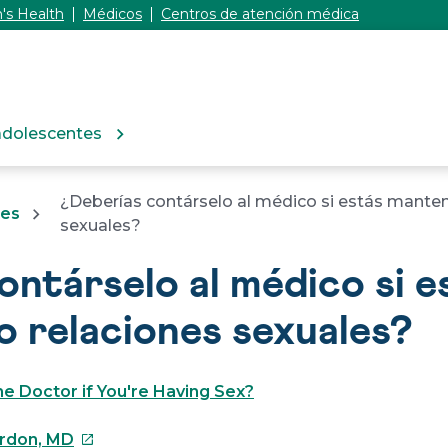
's Health
Médicos
Centros de atención médica
adolescentes
¿Deberías contárselo al médico si estás mante
tes
sexuales?
ontárselo al médico si e
 relaciones sexuales?
he Doctor if You're Having Sex?
Este
ordon, MD