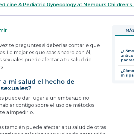
enlace
dicine & Pediatric Gynecology at Nemours Children's
se
abrirá
en
mir
MÁS
una
nueva
 vez te preguntes si deberías contarle que
ventana
¿Cómo
s. Lo mejor es que seas sincero con él,
antico
 sexuales puede afectar a tu salud de
padre
s.
¿Cómo 
mis pa
 a mi salud el hecho de
 sexuales?
es puede dar lugar a un embarazo no
ablar contigo sobre el uso de métodos
te a impedirlo.
s también puede afectar a tu salud de otras