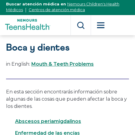
[Skip
Buscar atención médica en
Nemours Children's Health
to
Médicos
Centros de atención médica
Content]
Boca y dientes
in English:
Mouth & Teeth Problems
En esta sección encontrarás información sobre
algunas de las cosas que pueden afectar la boca y
los dientes.
Abscesos periamigdalinos
Enfermedad de las encías