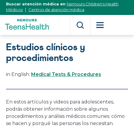
[Skip
Buscar atención médica en
Nemours Children's Health
to
Médicos
Centros de atención médica
Content]
Estudios clínicos y
procedimientos
in English:
Medical Tests & Procedures
En estos artículos y videos para adolescentes,
podrás obtener información sobre algunos
procedimientos y análisis médicos comunes: cómo
se hacen y porqué las personas los necesitan.