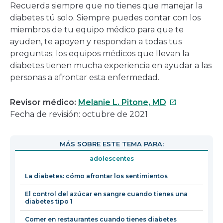
Recuerda siempre que no tienes que manejar la
diabetes tú solo. Siempre puedes contar con los
miembros de tu equipo médico para que te
ayuden, te apoyen y respondan a todas tus
preguntas; los equipos médicos que llevan la
diabetes tienen mucha experiencia en ayudar a las
personas a afrontar esta enfermedad.
Este
Revisor médico:
Melanie L. Pitone, MD
enlace
Fecha de revisión: octubre de 2021
se
abrirá
MÁS SOBRE ESTE TEMA PARA:
en
adolescentes
una
nueva
La diabetes: cómo afrontar los sentimientos
ventana
El control del azúcar en sangre cuando tienes una
diabetes tipo 1
Comer en restaurantes cuando tienes diabetes