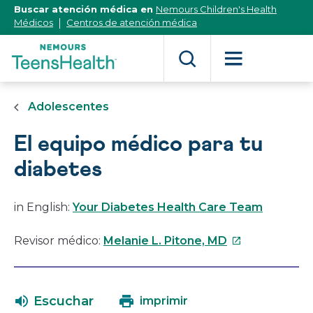
[Skip
Buscar atención médica en
Nemours Children's Health
to
Médicos
Centros de atención médica
Content]
Adolescentes
El equipo médico para tu
diabetes
in English:
Your Diabetes Health Care Team
Este
Revisor médico:
Melanie L. Pitone, MD
enlace
se
abrirá
Escuchar
imprimir
en