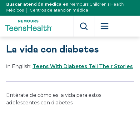
[Skip
Buscar atención médica en
Nemours Children's Health
to
Médicos
Centros de atención médica
Content]
La vida con diabetes
in English:
Teens With Diabetes Tell Their Stories
Entérate de cómo es la vida para estos
adolescentes con diabetes.