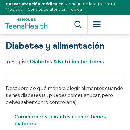
[Skip
Buscar atención médica en
Nemours Children's Health
to
Médicos
Centros de atención médica
Content]
Diabetes y alimentación
in English:
Diabetes & Nutrition for Teens
Descubre de qué manera elegir alimentos cuando
tienes diabetes (sí, puedes comer azúcar, pero
debes saber cómo controlarla).
Comer en restaurantes cuando tienes
diabetes