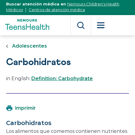
[Skip
Buscar atención médica en
Nemours Children's Health
to
Médicos
Centros de atención médica
Content]
Adolescentes
Carbohidratos
in English:
Definition: Carbohydrate
imprimir
Carbohidratos
Los alimentos que comemos contienen nutrientes