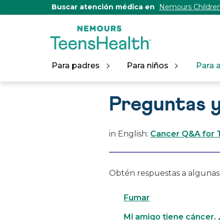
[Skip
Buscar atención médica en
Nemours Children
to
Content]
Para padres
Para niños
Para 
Preguntas y
in English:
Cancer Q&A for 
Obtén respuestas a algunas
Fumar
Mi amigo tiene cáncer.