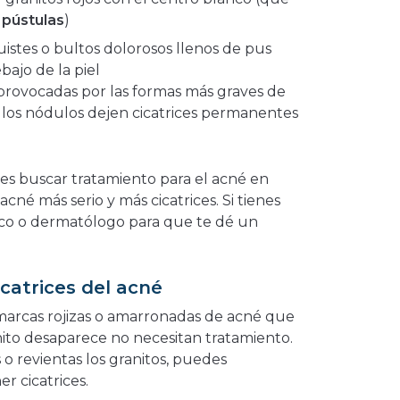
e
pústulas
)
istes o bultos dolorosos llenos de pus
ebajo de la piel
n provocadas por las formas más graves de
los nódulos dejen cicatrices permanentes
.
s buscar tratamiento para el acné en
acné más serio y más cicatrices. Si tienes
ico o dermatólogo para que te dé un
catrices del acné
 marcas rojizas o amarronadas de acné que
ito desaparece no necesitan tratamiento.
 o revientas los granitos, puedes
r cicatrices.