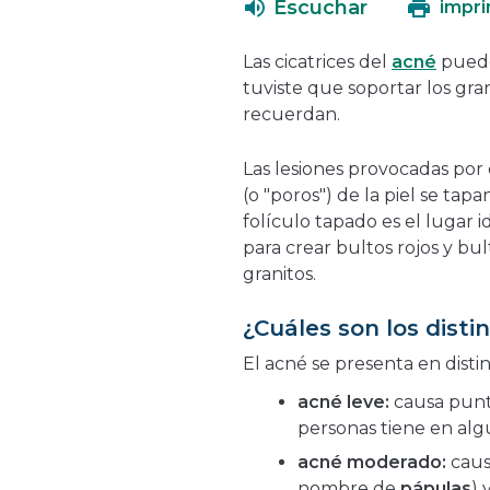
Escuchar
impri
Las cicatrices del
acné
puede
tuviste que soportar los gran
recuerdan.
Las lesiones provocadas por 
(o "poros") de la piel se tap
folículo tapado es el lugar i
para crear bultos rojos y bu
granitos.
¿Cuáles son los disti
El acné se presenta en disti
acné leve:
causa punto
personas tiene en a
acné moderado:
causa
nombre de
pápulas
) 