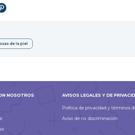
abrirá
tir
Compartir
en
en
una
Pinterest
nueva
ventana
osas de la piel
ON NOSOTROS
AVISOS LEGALES Y DE PRIVACI
Política de privacidad y términos 
al
Aviso de no discriminación
so