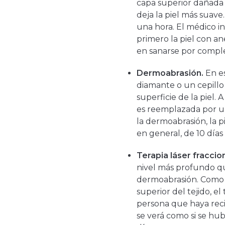
capa superior dañada d
deja la piel más suav
una hora. El médico in
primero la piel con ane
en sanarse por compl
Dermoabrasión.
En es
diamante o un cepillo 
superficie de la piel.
es reemplazada por un
la dermoabrasión, la 
en general, de 10 días
Terapia láser fraccio
nivel más profundo qu
dermoabrasión. Como l
superior del tejido, e
persona que haya reci
se verá como si se hu