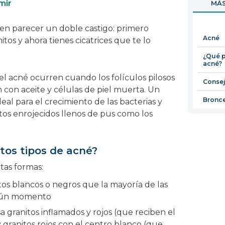
mir
MÁS
en
una
n parecer un doble castigo: primero
nueva
Acné
itos y ahora tienes cicatrices que te lo
ventana
¿Qué p
acné?
el acné ocurren cuando los folículos pilosos
Consej
an con aceite y células de piel muerta. Un
Bronc
deal para el crecimiento de las bacterias y
ltos enrojecidos llenos de pus como los
ntos tipos de acné?
ntas formas:
s blancos o negros que la mayoría de las
lgún momento
 granitos inflamados y rojos (que reciben el
y granitos rojos con el centro blanco (que