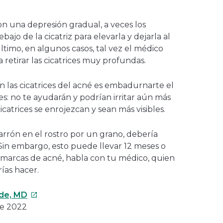
con una depresión gradual, a veces los
ajo de la cicatriz para elevarla y dejarla al
último, en algunos casos, tal vez el médico
retirar las cicatrices muy profundas.
 las cicatrices del acné es embadurnarte el
es: no te ayudarán y podrían irritar aún más
cicatrices se enrojezcan y sean más visibles.
arrón en el rostro por un grano, debería
Sin embargo, esto puede llevar 12 meses o
s marcas de acné, habla con tu médico, quien
ías hacer.
Este
yde, MD
enlace
de 2022
se