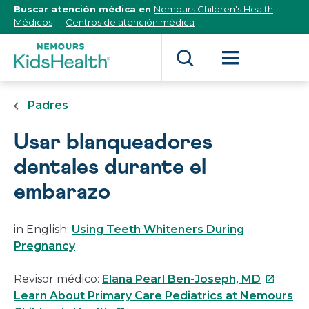
[Skip
Buscar atención médica en
Nemours Children's Health
to
Médicos
Centros de atención médica
Content]
Padres
Usar blanqueadores
dentales durante el
embarazo
in English:
Using Teeth Whiteners During
Pregnancy
Este
Revisor médico:
Elana Pearl Ben-Joseph, MD
enlace
Learn About Primary Care Pediatrics at Nemours