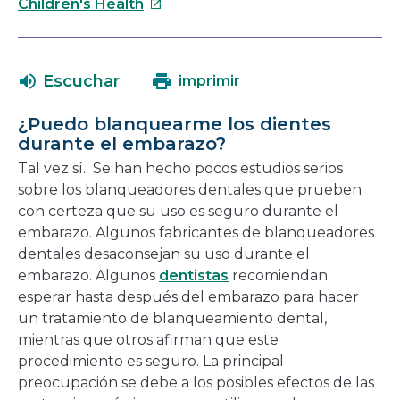
Este
se
Children's Health
enlace
abrirá
se
en
abrirá
una
Escuchar
imprimir
en
nueva
una
ventana
¿Puedo blanquearme los dientes
nueva
durante el embarazo?
ventana
Tal vez sí. Se han hecho pocos estudios serios
sobre los blanqueadores dentales que prueben
con certeza que su uso es seguro durante el
embarazo. Algunos fabricantes de blanqueadores
dentales desaconsejan su uso durante el
embarazo. Algunos
dentistas
recomiendan
esperar hasta después del embarazo para hacer
un tratamiento de blanqueamiento dental,
mientras que otros afirman que este
procedimiento es seguro. La principal
preocupación se debe a los posibles efectos de las