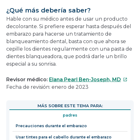
¿Qué más debería saber?
Hable con su médico antes de usar un producto
decolorante. Si prefiere esperar hasta después del
embarazo para hacerse un tratamiento de
blanqueamiento dental, basta con que ahora se
cepille los dientes regularmente con una pasta de
dientes blanqueadora, que podrá darle un brillo
especial a su sonrisa.
Este
Revisor médico:
Elana Pearl Ben-Joseph, MD
enlace
Fecha de revisión: enero de 2023
se
abrirá
MÁS SOBRE ESTE TEMA PARA:
en
padres
una
nueva
Precauciones durante el embarazo
ventan
Usar tintes para el cabello durante el embarazo