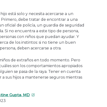
hijo está solo y necesita acercarse a un
Primero, debe tratar de encontrar a una
 oficial de policía, un guardia de seguridad
. Si no encuentra a este tipo de persona,
personas con niños que puedan ayudar. Y
ca de los instintos: si no tiene un buen
persona, deben acercarse a otra.
s niños de extraños en todo momento. Pero
 cuáles son los comportamientos apropiados
alguien se pasa de la raya. Tener en cuenta
 a sus hijos a mantenerse seguros mientras
Este
stine Gupta, MD
enlace
2023
se