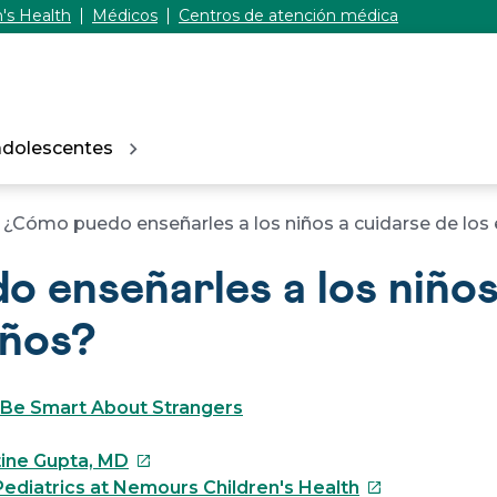
's Health
Médicos
Centros de atención médica
adolescentes
¿Cómo puedo enseñarles a los niños a cuidarse de los
 enseñarles a los niños
años?
 Be Smart About Strangers
Este
tine Gupta, MD
enlace
Este
ediatrics at Nemours Children's Health