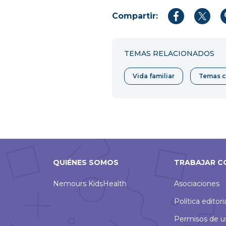
Compartir:
Compartir
Compar
en
en
Facebook
Twitter
TEMAS RELACIONADOS
Vida familiar
Temas 
QUIÉNES SOMOS
TRABAJAR C
Nemours KidsHealth
Asociaciones
Política editori
Permisos de u