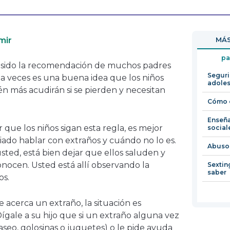
se
enlace
abrirá
se
en
abrirá
mir
MÁS
una
en
nueva
una
pa
a sido la recomendación de muchos padres
ventana
nueva
Seguri
a veces es una buena idea que los niños
ventana
adole
n más acudirán si se pierden y necesitan
Cómo e
Enseña
 que los niños sigan esta regla, es mejor
social
ado hablar con extraños y cuándo no lo es.
Abuso
sted, está bien dejar que ellos saluden y
ocen. Usted está allí observando la
Sextin
saber
os.
 le acerca un extraño, la situación es
gale a su hijo que si un extraño alguna vez
paseo, golosinas o juguetes) o le pide ayuda