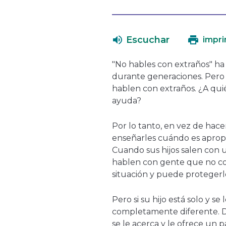
Escuchar
impri
"No hables con extraños" h
durante generaciones. Pero 
hablen con extraños. ¿A quié
ayuda?
Por lo tanto, en vez de hacer
enseñarles cuándo es apropi
Cuando sus hijos salen con u
hablen con gente que no con
situación y puede protegerl
Pero si su hijo está solo y se
completamente diferente. Dí
se le acerca y le ofrece un 