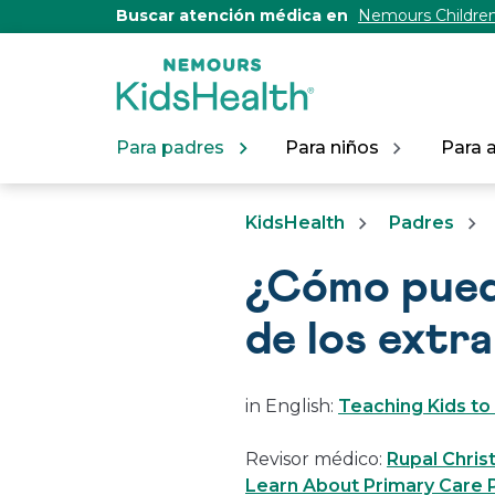
[Skip
Buscar atención médica en
Nemours Children
to
Content]
Para padres
Para niños
Para 
KidsHealth
Padres
¿Cómo puedo
de los extr
in English:
Teaching Kids to
Revisor médico:
Rupal Chris
Learn About Primary Care P