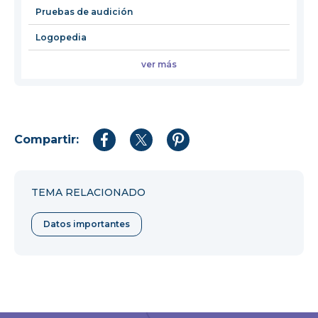
Pruebas de audición
Logopedia
ver más
Compartir:
Compartir
Compartir
Compartir
en
en
en
Facebook
Twitter
Pinterest
TEMA RELACIONADO
Datos importantes