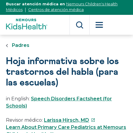
[Skip
Buscar atención médica en
Nemours Children's Health
to
Médicos
Centros de atención médica
Content]
Padres
Hoja informativa sobre los
trastornos del habla (para
las escuelas)
in English:
Speech Disorders Factsheet (for
Schools)
Este
Revisor médico:
Larissa Hirsch, MD
enlace
Learn About Primary Care Pediatrics at Nemours