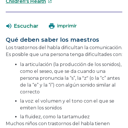
Este
se
Children's Health
enlace
abrirá
se
en
abrirá
una
Escuchar
imprimir
en
nueva
una
ventana
Qué deben saber los maestros
nueva
Los trastornos del habla dificultan la comunicación.
ventana
Es posible que una persona tenga dificultades con:
la articulación (la producción de los sonidos),
como el seseo, que se da cuando una
persona pronuncia la “s”, la "z" (o la “c” antes
de la “e” y la “i”) con algún sonido similar al
correcto
la voz: el volumen y el tono con el que se
emiten los sonidos
la fluidez, como la tartamudez
Muchos niños con trastornos del habla tienen