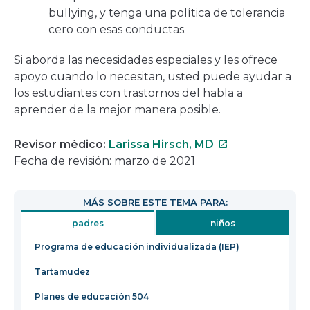
bullying, y tenga una política de tolerancia
cero con esas conductas.
Si aborda las necesidades especiales y les ofrece
apoyo cuando lo necesitan, usted puede ayudar a
los estudiantes con trastornos del habla a
aprender de la mejor manera posible.
Este
Revisor médico:
Larissa Hirsch, MD
enlace
Fecha de revisión: marzo de 2021
se
abrirá
MÁS SOBRE ESTE TEMA PARA:
en
padres
niños
una
nueva
Programa de educación individualizada (IEP)
ventana
Tartamudez
Planes de educación 504