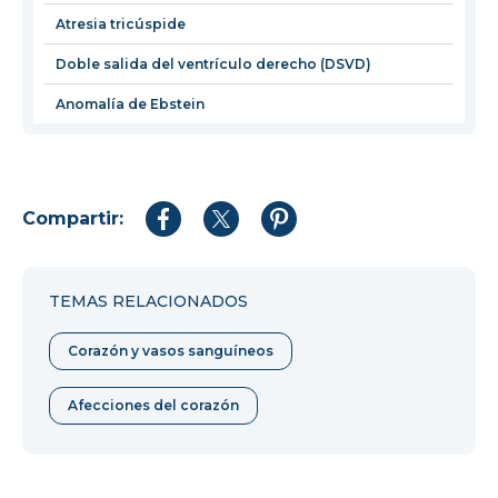
ventana
Atresia tricúspide
Doble salida del ventrículo derecho (DSVD)
Anomalía de Ebstein
Compartir:
Compartir
Compartir
Compartir
en
en
en
Facebook
Twitter
Pinterest
TEMAS RELACIONADOS
Corazón y vasos sanguíneos
Afecciones del corazón