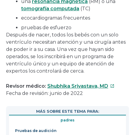
una
resonancia magnética
(RM) o una
tomografía computada
(TC)
ecocardiogramas frecuentes
pruebas de esfuerzo
Después de nacer, todos los bebés con un solo
ventrículo necesitan atención y una cirugía antes
de poder ir a su casa. Una vez que hayan sido
operados, se los inscribirá en un programa de
ventrículo único y un equipo de atención de
expertos los controlará de cerca.
Este
Revisor médico:
Shubhika Srivastava, MD
enlace
Fecha de revisión: junio de 2022
se
abrirá
MÁS SOBRE ESTE TEMA PARA:
en
padres
una
nueva
Pruebas de audición