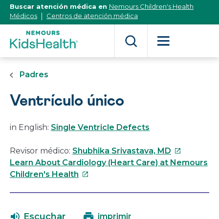
[Skip
Buscar atención médica en
Nemours Children's Health
to
Médicos
Centros de atención médica
Content]
Padres
Ventrículo único
in English:
Single Ventricle Defects
Este
Revisor médico:
Shubhika Srivastava, MD
enlace
Learn About Cardiology (Heart Care) at Nemours
Este
se
Children's Health
enlace
abrirá
se
en
abrirá
una
Escuchar
imprimir