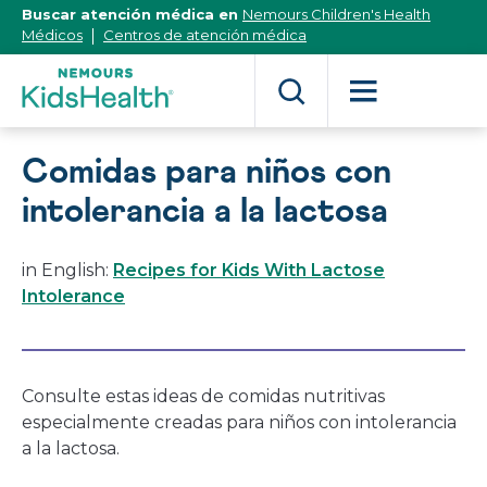
[Skip
Buscar atención médica en
Nemours Children's Health
to
Médicos
Centros de atención médica
Content]
Comidas para niños con
intolerancia a la lactosa
in English:
Recipes for Kids With Lactose
Intolerance
Consulte estas ideas de comidas nutritivas
especialmente creadas para niños con intolerancia
a la lactosa.