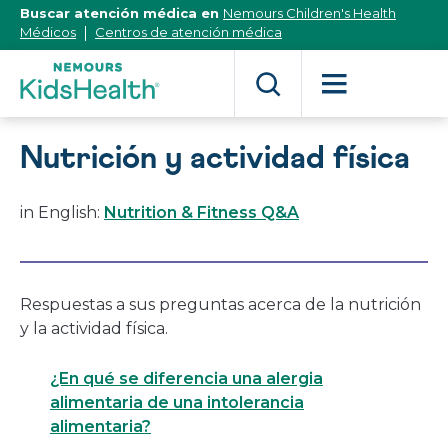
[Skip
Buscar atención médica en
Nemours Children's Health
to
Médicos
Centros de atención médica
Content]
Nutrición y actividad física
in English:
Nutrition & Fitness Q&A
Respuestas a sus preguntas acerca de la nutrición
y la actividad física.
¿En qué se diferencia una alergia
alimentaria de una intolerancia
alimentaria?