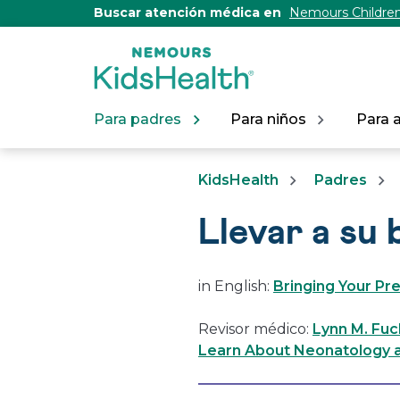
[Skip
Buscar atención médica en
Nemours Children
to
Content]
Para padres
Para niños
Para 
KidsHealth
Padres
Llevar a su
in English:
Bringing Your P
Revisor médico:
Lynn M. Fuc
Learn About Neonatology a