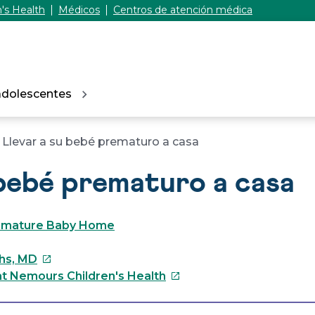
's Health
Médicos
Centros de atención médica
adolescentes
Llevar a su bebé prematuro a casa
 bebé prematuro a casa
remature Baby Home
Este
hs, MD
enlace
Este
t Nemours Children's Health
se
enlace
abrirá
se