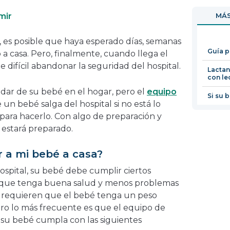
en
abrirá
mir
MÁS
una
en
nueva
una
, es posible que haya esperado días, semanas
ventana
nueva
Guía p
 a casa. Pero, finalmente, cuando llega el
ventana
te difícil abandonar la seguridad del hospital.
Lactan
con le
idar de su bebé en el hogar, pero el
equipo
Si su 
un bebé salga del hospital si no está lo
ara hacerlo. Con algo de preparación y
 estará preparado.
 a mi bebé a casa?
hospital, su bebé debe cumplir ciertos
de que tenga buena salud y menos problemas
s requieren que el bebé tenga un peso
ero lo más frecuente es que el equipo de
su bebé cumpla con las siguientes