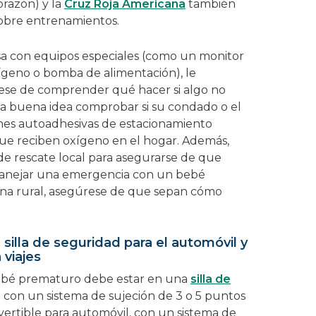
orazón) y la
Cruz Roja Americana
también
obre entrenamientos.
asa con equipos especiales (como un monitor
ígeno o bomba de alimentación), le
rese de comprender qué hacer si algo no
a buena idea comprobar si su condado o el
ones autoadhesivas de estacionamiento
 que reciben oxígeno en el hogar. Además,
e rescate local para asegurarse de que
anejar una emergencia con un bebé
ona rural, asegúrese de que sepan cómo
 silla de seguridad para el automóvil y
 viajes
 bebé prematuro debe estar en una
silla de
 con un sistema de sujeción de 3 o 5 puntos
vertible para automóvil, con un sistema de