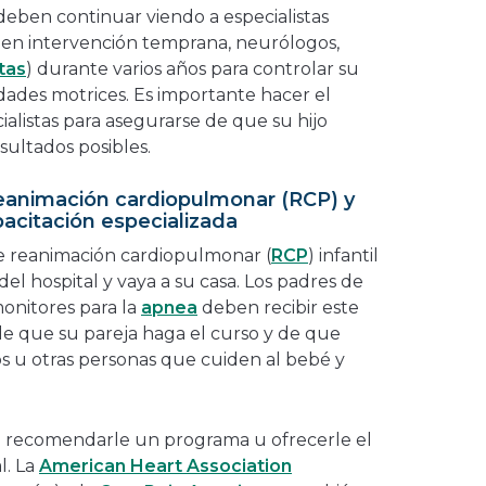
ben continuar viendo a especialistas
s en intervención temprana, neurólogos,
tas
) durante varios años para controlar su
lidades motrices. Es importante hacer el
alistas para asegurarse de que su hijo
sultados posibles.
eanimación cardiopulmonar (RCP) y
pacitación especializada
e reanimación cardiopulmonar (
RCP
) infantil
el hospital y vaya a su casa. Los padres de
monitores para la
apnea
deben recibir este
e que su pareja haga el curso y de que
s u otras personas que cuiden al bebé y
á recomendarle un programa u ofrecerle el
l. La
American Heart Association