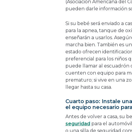
(Asociación Americana del C
pueden darle información s
Si su bebé será enviado a c
para la apnea, tanque de ox
enseñarán a usarlos. Asegú
marcha bien. También es un
estado ofrecen identificaci
preferencial para los niños
puede llamar al escuadrón d
cuenten con equipo para m
prematuro; si vive en una z
llegar hasta su casa.
Cuarto paso: Instale una
el equipo necesario para
Antes de volver a casa, su
seguridad
para el automóvil
o una silla de seguridad con