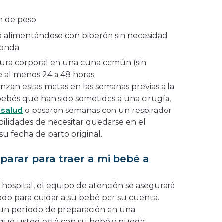
n de peso
 alimentándose con biberón sin necesidad
sonda
ura corporal en una cuna común (sin
 al menos 24 a 48 horas
nzan estas metas en las semanas previas a la
 bebés que han sido sometidos a una cirugía,
 salud
o pasaron semanas con un respirador
ilidades de necesitar quedarse en el
su fecha de parto original.
arar para traer a mi bebé a
hospital, el equipo de atención se asegurará
do para cuidar a su bebé por su cuenta.
 un período de preparación en una
a que usted esté con su bebé y pueda