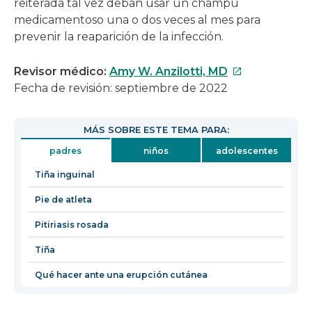
reiterada tal vez deban usar un champú
medicamentoso una o dos veces al mes para
prevenir la reaparición de la infección.
Este
Revisor médico:
Amy W. Anzilotti, MD
enlace
Fecha de revisión: septiembre de 2022
se
abrirá
MÁS SOBRE ESTE TEMA PARA:
en
padres
niños
adolescentes
una
nueva
Tiña inguinal
ventana
Pie de atleta
Pitiriasis rosada
Tiña
Qué hacer ante una erupción cutánea