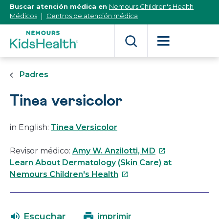
[Skip
Buscar atención médica en
Nemours Children's Health
to
Médicos
Centros de atención médica
Content]
Padres
Tinea versicolor
in English:
Tinea Versicolor
Este
Revisor médico:
Amy W. Anzilotti, MD
enlace
Learn About Dermatology (Skin Care) at
Este
se
Nemours Children's Health
enlace
abrirá
se
en
abrirá
una
Escuchar
imprimir