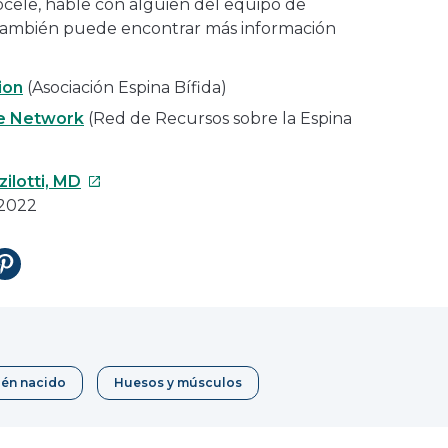
cele, hable con alguien del equipo de
. También puede encontrar más información
ion
(Asociación Espina Bífida)
ce Network
(Red de Recursos sobre la Espina
Este
ilotti, MD
enlace
 2022
se
abrirá
tir
Compartir
en
en
una
Pinterest
nueva
ventana
ién nacido
Huesos y músculos