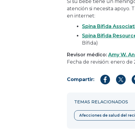
Si su bebé tiene un meningo
atención si necesita apoyo
en internet:
Spina Bifida Associat
Spina Bifida Resour
Bífida)
Revisor médico:
Amy W. Anz
Fecha de revisión: enero de
Compartir:
Compartir
Compar
en
en
Facebook
Twitter
TEMAS RELACIONADOS
Afecciones de salud del rec