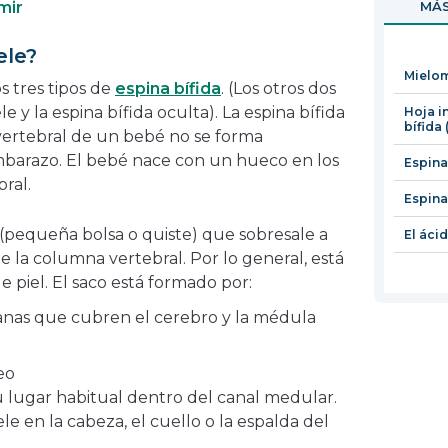
mir
MÁS
en
una
ele?
nueva
Mielo
ventana
s tres tipos de
espina bífida
. (Los otros dos
 y la espina bífida oculta). La espina bífida
Hoja i
bífida 
ertebral de un bebé no se forma
arazo. El bebé nace con un hueco en los
Espina
ral.
Espina
(pequeña bolsa o quiste) que sobresale a
El áci
e la columna vertebral. Por lo general, está
e piel. El saco está formado por:
nas que cubren el cerebro y la médula
eo
u lugar habitual dentro del canal medular.
e en la cabeza, el cuello o la espalda del