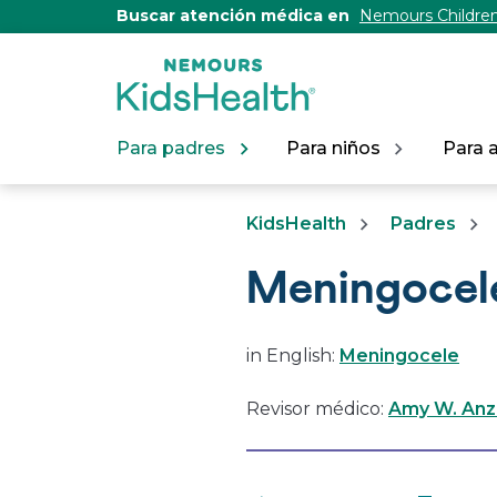
[Skip
Buscar atención médica en
Nemours Children
to
Content]
Para padres
Para niños
Para 
KidsHealth
Padres
Meningocel
in English:
Meningocele
Revisor médico:
Amy W. Anzi