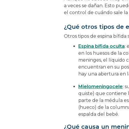
a veces se dañan. Esto pue
el control de cuándo sale la
¿Qué otros tipos de e
Otros tipos de espina bífida 
Espina bífida oculta
:
en los huesos de la co
meninges, el líquido 
encuentran en su posi
hay una abertura en l
Mielomeningocele
: 
quiste) que contiene 
parte de la médula es
(hueco) de la columna 
espalda del bebé.
¿Qué causa un meni