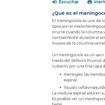
Escuchar
impri
¿Qué es el meningoc
El meningocele es uno de lo
tipos son el mielomeningocele
ocurre cuando la columna v
normalmente durante el emb
huesos de la columna verteb
Un meningocele es un saco 
través del defecto (hueco) d
cubierto por una fina capa d
meninges: las membra
espinal
líquido cefalorraquíd
La médula espinal está en s
Es posible ver un meningocel
bebé.