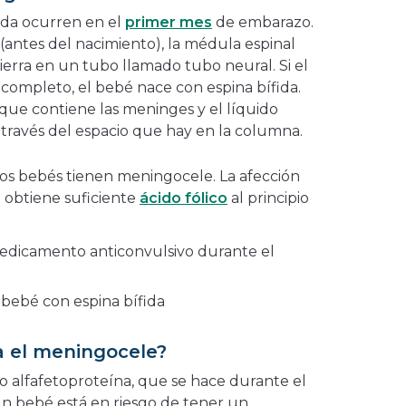
fida ocurren en el
primer mes
de embarazo.
(antes del nacimiento), la médula espinal
cierra en un tubo llamado tubo neural. Si el
 completo, el bebé nace con espina bífida.
que contiene las meninges y el líquido
 través del espacio que hay en la columna.
os bebés tienen meningocele. La afección
o obtiene suficiente
ácido fólico
al principio
edicamento anticonvulsivo durante el
 bebé con espina bífida
a el meningocele?
o alfafetoproteína, que se hace durante el
un bebé está en riesgo de tener un