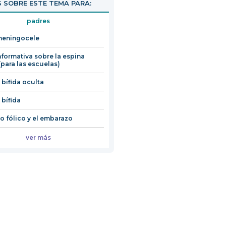
 SOBRE ESTE TEMA PARA:
padres
meningocele
nformativa sobre la espina
(para las escuelas)
 bífida oculta
 bífida
do fólico y el embarazo
ver más