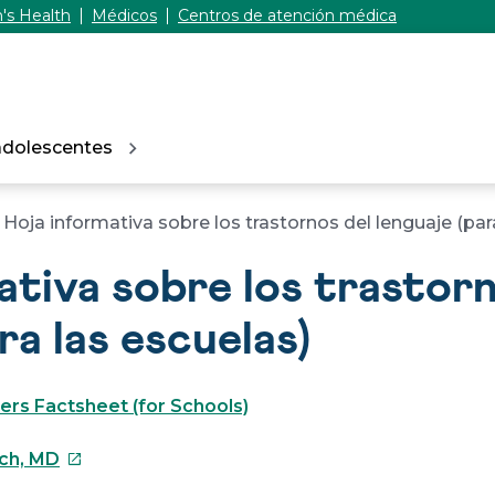
's Health
Médicos
Centros de atención médica
adolescentes
Hoja informativa sobre los trastornos del lenguaje (par
ativa sobre los trastorn
ra las escuelas)
rs Factsheet (for Schools)
Este
sch, MD
enlace