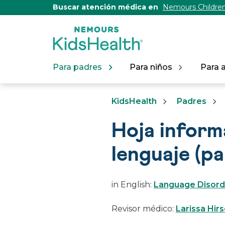
[Skip
Buscar atención médica en
Nemours Children
to
Content]
Para padres
Para niños
Para 
KidsHealth
Padres
Hoja inform
lenguaje (pa
in English:
Language Disorde
Revisor médico:
Larissa Hir