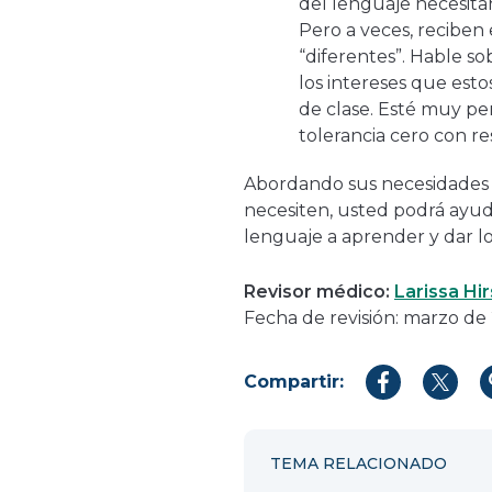
del lenguaje necesita
Pero a veces, reciben 
“diferentes”. Hable so
los intereses que es
de clase. Esté muy pe
tolerancia cero con r
Abordando sus necesidades 
necesiten, usted podrá ayud
lenguaje a aprender y dar l
Revisor médico:
Larissa Hi
Fecha de revisión: marzo de
Compartir:
Compartir
Compar
en
en
Facebook
Twitter
TEMA RELACIONADO