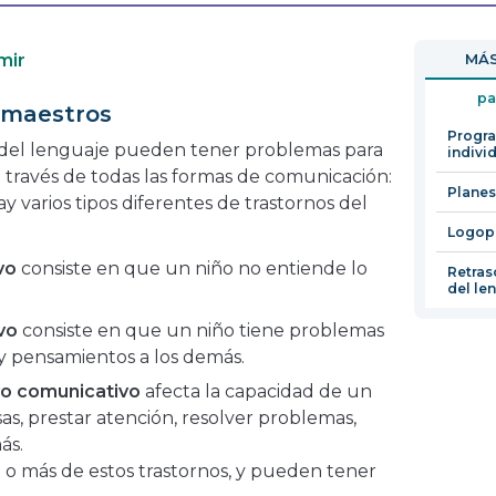
se
abrirá
mir
MÁS
en
una
pa
 maestros
nueva
Progr
ventana
 del lenguaje pueden tener problemas para
indivi
 través de todas las formas de comunicación:
Planes
Hay varios tipos diferentes de trastornos del
Logop
vo
consiste en que un niño no entiende lo
Retras
del le
vo
consiste en que un niño tiene problemas
y pensamientos a los demás.
vo comunicativo
afecta la capacidad de un
as, prestar atención, resolver problemas,
más.
o más de estos trastornos, y pueden tener