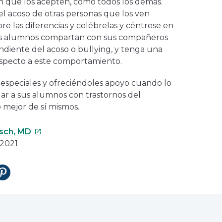
n que los acepten, como todos los demás.
el acoso de otras personas que los ven
bre las diferencias y celébrelas y céntrese en
tos alumnos compartan con sus compañeros
ndiente del acoso o bullying, y tenga una
especto a este comportamiento.
especiales y ofreciéndoles apoyo cuando lo
ar a sus alumnos con trastornos del
o mejor de sí mismos.
Este
rsch, MD
enlace
 2021
se
abrirá
tir
Compartir
en
en
una
Pinterest
nueva
ventana