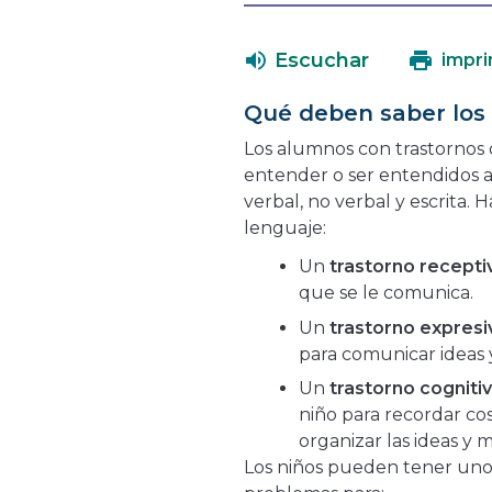
Escuchar
impri
Qué deben saber los
Los alumnos con trastornos
entender o ser entendidos a
verbal, no verbal y escrita. 
lenguaje:
Un
trastorno recepti
que se le comunica.
Un
trastorno expresi
para comunicar ideas 
Un
trastorno cogniti
niño para recordar cos
organizar las ideas y 
Los niños pueden tener uno 