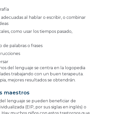
rafía
 adecuadas al hablar o escribir, o combinar
ideas
cales, como usar los tiempos pasado,
o de palabras o frases
trucciones
ersar
rnos del lenguaje se centra en la logopedia
idades trabajando con un buen terapeuta.
rapia, mejores resultados se obtendrán.
s maestros
del lenguaje se pueden beneficiar de
idualizada (EIP, por sus siglas en inglés) o
. Hay muchos niños con estos trastornos que