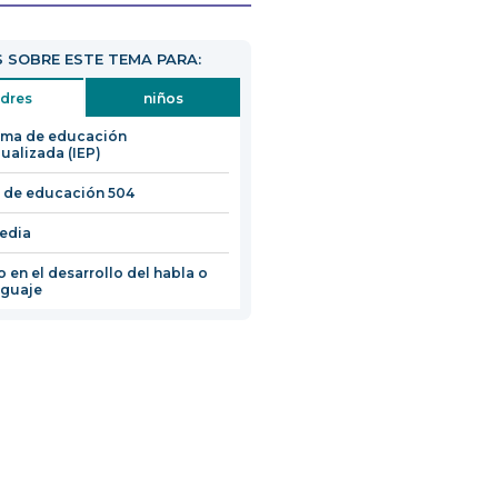
 SOBRE ESTE TEMA PARA:
dres
niños
ama de educación
dualizada (IEP)
 de educación 504
edia
o en el desarrollo del habla o
nguaje