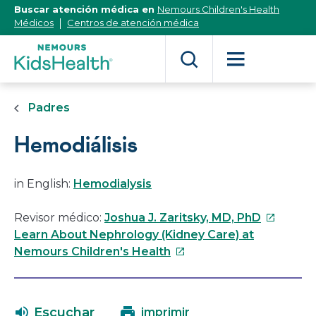
[Skip
Buscar atención médica en
Nemours Children's Health
to
Médicos
Centros de atención médica
Content]
Padres
Hemodiálisis
in English:
Hemodialysis
Este
Revisor médico:
Joshua J. Zaritsky, MD, PhD
enlace
Learn About Nephrology (Kidney Care) at
Este
se
Nemours Children's Health
enlace
abrirá
se
en
abrirá
una
Escuchar
imprimir