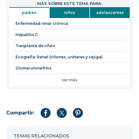
MÁS SOBRE ESTE TEMA PARA:
en
padres
niños
adolescentes
una
nueva
Enfermedad renal crónica
ventana
Hepatitis C
Trasplante de riñón
Ecografía: Renal (riñones, uréteres y vejiga)
Glomerulonefritis
ver más
Compartir:
Compartir
Compartir
Compartir
en
en
en
Facebook
Twitter
Pinterest
TEMAS RELACIONADOS