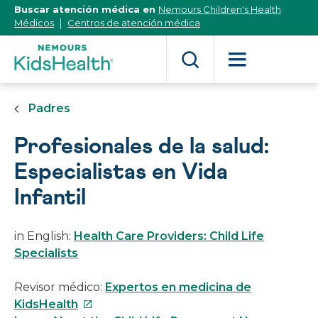
[Skip
Buscar atención médica en
Nemours Children's Health
to
Médicos
Centros de atención médica
Content]
Padres
Profesionales de la salud:
Especialistas en Vida
Infantil
in English:
Health Care Providers: Child Life
Specialists
Revisor médico:
Expertos en medicina de
Este
KidsHealth