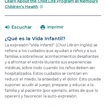
enlace
Learn About the Child Life Program at Nemours
se
Este
Children's Health
abrirá
enlace
en
se
una
abrirá
Escuchar
imprimir
nueva
en
ventana
una
¿Qué es la Vida Infantil?
nueva
La expresión "Vida Infantil" (
Chid Life
en inglés) se
ventana
refiere a los cuidados que ayudan a niños y a sus
familias a sobrellevar acontecimientos desafiantes
y a afrontar el estrés durante sus experiencias
médicas, sobre todo cuando los niños deben ser
hospitalizados. Estos cuidados se centran en
reducir el miedo, la ansiedad y el dolor. Esto puede
suponer acudir al juego, preparar y educar a la
familia y al paciente (por ejemplo, antes de que lo
operen) y favorecer la auto-expresión.