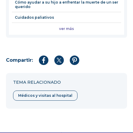
Cómo ayudar a su hijo a enfrentar la muerte de un ser
querido
Cuidados paliativos
ver más
Compartir:
Compartir
Compartir
Compartir
en
en
en
Facebook
Twitter
Pinterest
TEMA RELACIONADO
Médicos y visitas al hospital