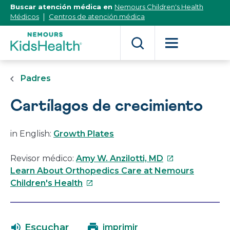
[Skip
Buscar atención médica en
Nemours Children's Health
to
Médicos
Centros de atención médica
Content]
Padres
Cartílagos de crecimiento
in English:
Growth Plates
Este
Revisor médico:
Amy W. Anzilotti, MD
enlace
Learn About Orthopedics Care at Nemours
Este
se
Children's Health
enlace
abrirá
se
en
abrirá
una
Escuchar
imprimir