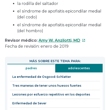
la rodilla del saltador
el síndrome de apofisitis epicondilar medial
(del codo)
el síndrome de apofisitis epicondilar medial
(del hombro)
Este
Revisor médico:
Amy W. Anzilotti, MD
enlace
Fecha de revisión: enero de 2019
se
abrirá
MÁS SOBRE ESTE TEMA PARA:
en
padres
adolescentes
una
nueva
La enfermedad de Osgood-Schlatter
ventana
Tres maneras de tener unos huesos fuertes
Lesiones por esfuerzo repetitivo en los deportes
Enfermedad de Sever