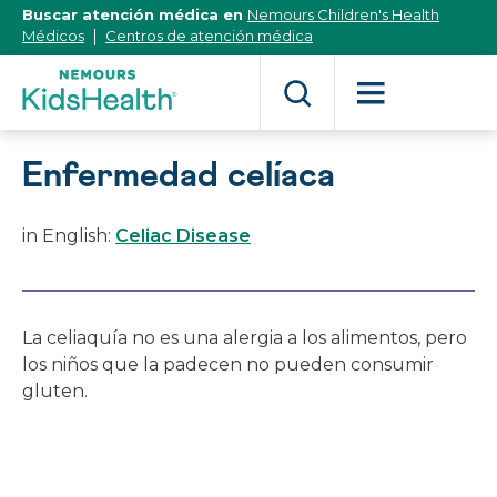
[Skip
Buscar atención médica en
Nemours Children's Health
to
Médicos
Centros de atención médica
Content]
Enfermedad celíaca
in English:
Celiac Disease
La celiaquía no es una alergia a los alimentos, pero
los niños que la padecen no pueden consumir
gluten.