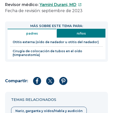
Este
Revisor médico:
Yamini Durani, MD
enlace
Fecha de revisión: septiembre de 2023
se
abrirá
MÁS SOBRE ESTE TEMA PARA:
en
padres
niños
una
nueva
Otitis externa (oído de nadador u otitis del nadador)
ventana
Cirugía de colocación de tubos en el oído
(timpanostomía)
Compartir:
Compartir
Compartir
Compartir
en
en
en
Facebook
Twitter
Pinterest
TEMAS RELACIONADOS
Nariz, garganta y oídos/Habla y audición