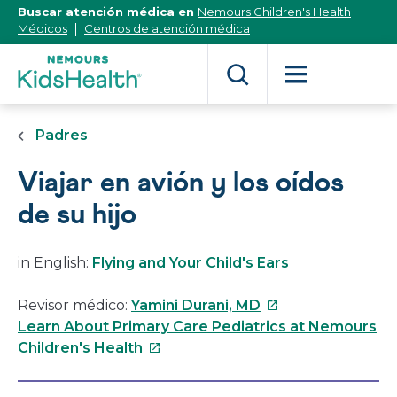
[Skip
Buscar atención médica en
Nemours Children's Health
to
Médicos
Centros de atención médica
Content]
Padres
Viajar en avión y los oídos
de su hijo
in English:
Flying and Your Child's Ears
Este
Revisor médico:
Yamini Durani, MD
enlace
Learn About Primary Care Pediatrics at Nemours
Este
se
Children's Health
enlace
abrirá
se
en