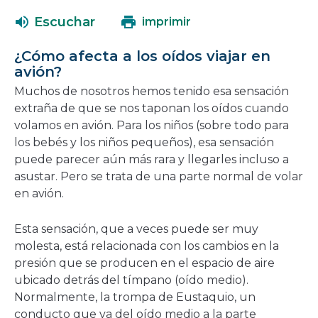
abrirá
una
Escuchar
imprimir
en
nueva
una
ventana
¿Cómo afecta a los oídos viajar en
nueva
avión?
ventana
Muchos de nosotros hemos tenido esa sensación
extraña de que se nos taponan los oídos cuando
volamos en avión. Para los niños (sobre todo para
los bebés y los niños pequeños), esa sensación
puede parecer aún más rara y llegarles incluso a
asustar. Pero se trata de una parte normal de volar
en avión.
Esta sensación, que a veces puede ser muy
molesta, está relacionada con los cambios en la
presión que se producen en el espacio de aire
ubicado detrás del tímpano (oído medio).
Normalmente, la trompa de Eustaquio, un
conducto que va del oído medio a la parte