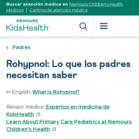
[Skip
Buscar atención médica en
Nemours Children's Health
to
Médicos
Centros de atención médica
Content]
Padres
Rohypnol: Lo que los padres
necesitan saber
in English:
What Is Rohypnol?
Revisor médico:
Expertos en medicina de
Este
KidsHealth
enlace
Learn About Primary Care Pediatrics at Nemours
se
Este
Children's Health
abrirá
enlace