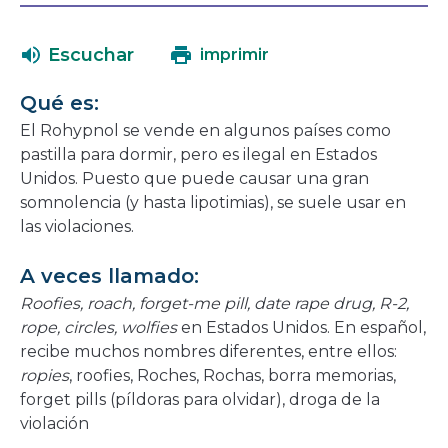
en
se
una
abrirá
Escuchar
imprimir
nueva
en
ventana
una
Qué es:
nueva
El Rohypnol se vende en algunos países como
ventana
pastilla para dormir, pero es ilegal en Estados
Unidos. Puesto que puede causar una gran
somnolencia (y hasta lipotimias), se suele usar en
las violaciones.
A veces llamado:
Roofies, roach, forget-me pill, date rape drug, R-2,
rope, circles, wolfies
en Estados Unidos. En español,
recibe muchos nombres diferentes, entre ellos:
ropies
, roofies, Roches, Rochas, borra memorias,
forget pills (píldoras para olvidar), droga de la
violación