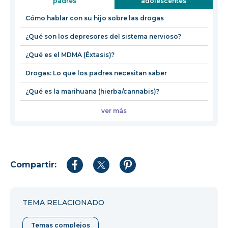
padres
adolescentes
una
nueva
Cómo hablar con su hijo sobre las drogas
ventana
¿Qué son los depresores del sistema nervioso?
¿Qué es el MDMA (Éxtasis)?
Drogas: Lo que los padres necesitan saber
¿Qué es la marihuana (hierba/cannabis)?
ver más
Compartir:
Compartir
Compartir
Compartir
en
en
en
Facebook
Twitter
Pinterest
TEMA RELACIONADO
Temas complejos