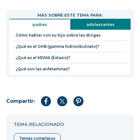
se
abrirá
MÁS SOBRE ESTE TEMA PARA:
en
padres
adolescentes
una
nueva
Cómo hablar con su hijo sobre las drogas
ventana
¿Qué es el GHB (gamma hidroxibutirato)?
¿Qué es el MDMA (Éxtasis)?
¿Qué son las anfetaminas?
Compartir:
Compartir
Compartir
Compartir
en
en
en
Facebook
Twitter
Pinterest
TEMA RELACIONADO
Temas complejos