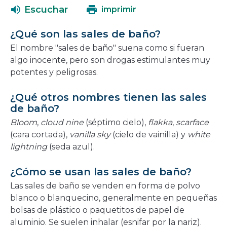
una
abrirá
Escuchar
imprimir
nueva
en
ventana
una
¿Qué son las sales de baño?
nueva
El nombre "sales de baño" suena como si fueran
ventana
algo inocente, pero son drogas estimulantes muy
potentes y peligrosas.
¿Qué otros nombres tienen las sales
de baño?
Bloom
,
cloud nine
(séptimo cielo),
flakka
,
scarface
(cara cortada),
vanilla sky
(cielo de vainilla) y
white
lightning
(seda azul).
¿Cómo se usan las sales de baño?
Las sales de baño se venden en forma de polvo
blanco o blanquecino, generalmente en pequeñas
bolsas de plástico o paquetitos de papel de
aluminio. Se suelen inhalar (esnifar por la nariz).