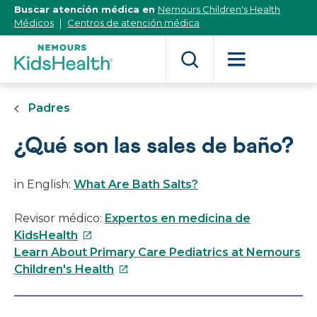
[Skip
Buscar atención médica en
Nemours Children's Health
to
Médicos
Centros de atención médica
Content]
Padres
¿Qué son las sales de baño?
in English:
What Are Bath Salts?
Revisor médico:
Expertos en medicina de
Este
KidsHealth
enlace
Learn About Primary Care Pediatrics at Nemours
se
Este
Children's Health
abrirá
enlace
en
se