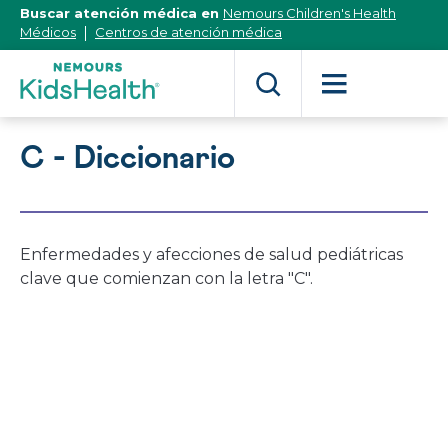
[Skip
Buscar atención médica en
Nemours Children's Health
to
Médicos
Centros de atención médica
Content]
C - Diccionario
Enfermedades y afecciones de salud pediátricas
clave que comienzan con la letra "C".