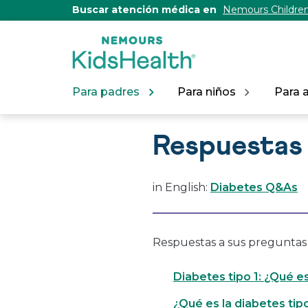
[Skip
Buscar atención médica en
Nemours Children
to
Content]
Para padres
Para niños
Para 
Respuestas 
in English:
Diabetes Q&As
Respuestas a sus preguntas 
Diabetes tipo 1: ¿Qué e
¿Qué es la diabetes tip