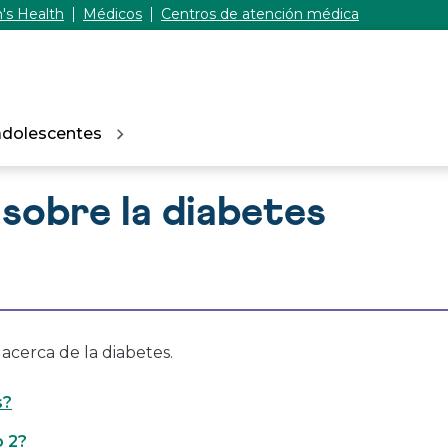
's Health
Médicos
Centros de atención médica
adolescentes
sobre la diabetes
acerca de la diabetes.
s?
o 2?