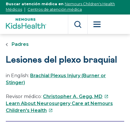
[Skip
Buscar atención médica en
Nemours Children's Health
to
Médicos
Centros de atención médica
Content]
Padres
Lesiones del plexo braquial
in English:
Brachial Plexus Injury (Burner or
Stinger)
Este
Revisor médico:
Christopher A. Gegg, MD
enlace
Learn About Neurosurgery Care at Nemours
Este
se
Children's Health
enlace
abrirá
se
en