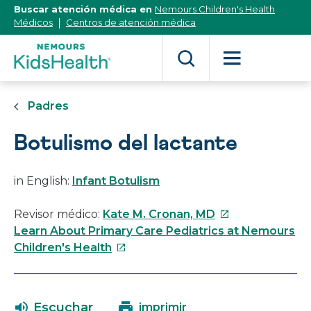
[Skip
Buscar atención médica en
Nemours Children's Health
to
Médicos
Centros de atención médica
Content]
Padres
Botulismo del lactante
in English:
Infant Botulism
Este
Revisor médico:
Kate M. Cronan, MD
enlace
Learn About Primary Care Pediatrics at Nemours
Este
se
Children's Health
enlace
abrirá
se
en
abrirá
una
Escuchar
imprimir