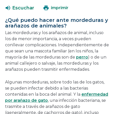
abrirá
una
Escuchar
imprimir
en
nueva
una
ventana
¿Qué puedo hacer ante mordeduras y
nueva
arañazos de animales?
ventana
Las mordeduras y los arañazos de animal, incluso
los de menor importancia, a veces pueden
conllevar complicaciones. Independientemente de
que sean una mascota familiar (en los niños, la
mayoría de las mordeduras son de
perro
) o de un
animal callejero o salvaje, las mordeduras y los
arañazos pueden trasmitir enfermedades.
Algunas mordeduras, sobre todo las de los gatos,
se pueden infectar debido a las bacterias
contenidas en la boca del animal. Y la
enfermedad
por arañazo de gato
, una infección bacteriana, se
trasmite a través de arañazos de gato
(generalmente, de cachorros de gato), incluso