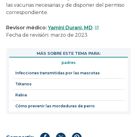
las vacunas necesarias y de disponer del permiso
correspondiente.
Este
Revisor médico:
Yamini Durani, MD
enlace
Fecha de revisión: marzo de 2023
se
abrirá
MÁS SOBRE ESTE TEMA PARA:
en
padres
una
nueva
Infecciones transmitidas por las mascotas
ventana
Tétanos
Rabia
Cómo prevenir las mordeduras de perro