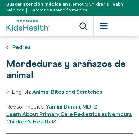
[Skip
Buscar atención médica en
Nemours Children's Health
to
Médicos
Centros de atención médica
Content]
Padres
Mordeduras y arañazos de
animal
in English:
Animal Bites and Scratches
Este
Revisor médico:
Yamini Durani, MD
enlace
Learn About Primary Care Pediatrics at Nemours
Este
se
Children's Health
enlace
abrirá
se
en