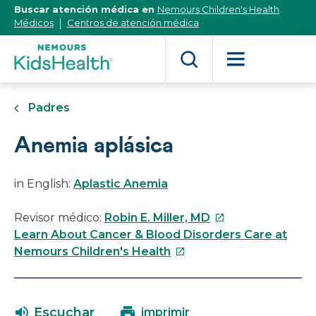
[Skip
Buscar atención médica en
Nemours Children's Health
to
Médicos
Centros de atención médica
Content]
Padres
Anemia aplásica
in English:
Aplastic Anemia
Este
Revisor médico:
Robin E. Miller, MD
enlace
Learn About Cancer & Blood Disorders Care at
Este
se
Nemours Children's Health
enlace
abrirá
se
en
abrirá
una
Escuchar
imprimir