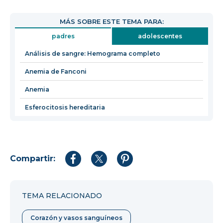
se
abrirá
MÁS SOBRE ESTE TEMA PARA:
en
padres
adolescentes
una
nueva
Análisis de sangre: Hemograma completo
ventana
Anemia de Fanconi
Anemia
Esferocitosis hereditaria
Compartir:
Compartir
Compartir
Compartir
en
en
en
Facebook
Twitter
Pinterest
TEMA RELACIONADO
Corazón y vasos sanguíneos