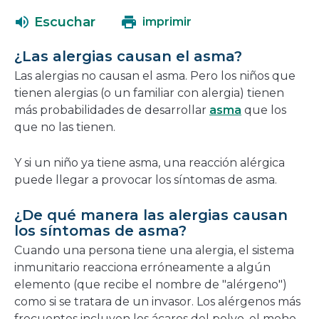
abrirá
una
Escuchar
imprimir
en
nueva
una
ventana
¿Las alergias causan el asma?
nueva
Las alergias no causan el asma. Pero los niños que
ventana
tienen alergias (o un familiar con alergia) tienen
más probabilidades de desarrollar
asma
que los
que no las tienen.
Y si un niño ya tiene asma, una reacción alérgica
puede llegar a provocar los síntomas de asma.
¿De qué manera las alergias causan
los síntomas de asma?
Cuando una persona tiene una alergia, el sistema
inmunitario reacciona erróneamente a algún
elemento (que recibe el nombre de "alérgeno")
como si se tratara de un invasor. Los alérgenos más
frecuentes incluyen los ácaros del polvo, el moho,