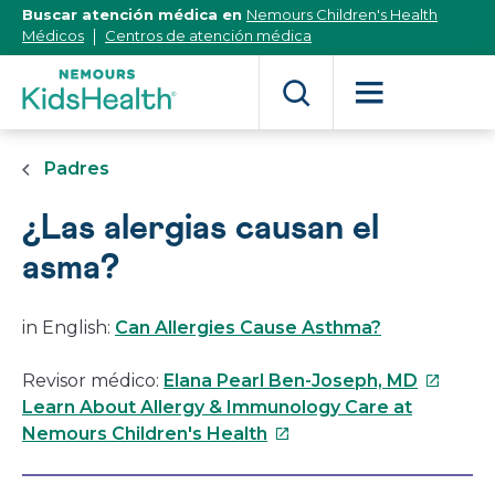
[Skip
Buscar atención médica en
Nemours Children's Health
to
Médicos
Centros de atención médica
Content]
Padres
¿Las alergias causan el
asma?
in English:
Can Allergies Cause Asthma?
Este
Revisor médico:
Elana Pearl Ben-Joseph, MD
enlace
Learn About Allergy & Immunology Care at
Este
se
Nemours Children's Health
enlace
abrirá
se
en