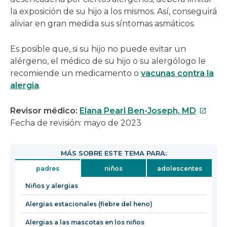
la exposición de su hijo a los mismos. Así, conseguirá
aliviar en gran medida sus síntomas asmáticos.
Es posible que, si su hijo no puede evitar un
alérgeno, el médico de su hijo o su alergólogo le
recomiende un medicamento o
vacunas contra la
alergia
.
Este
Revisor médico:
Elana Pearl Ben-Joseph, MD
enlace
Fecha de revisión: mayo de 2023
se
abrirá
MÁS SOBRE ESTE TEMA PARA:
en
padres
niños
adolescentes
una
nueva
Niños y alergias
ventan
Alergias estacionales (fiebre del heno)
Alergias a las mascotas en los niños