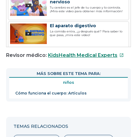
nervioso
Tu cerebro es el jefe de tu cuerpo y lo controla.
¡Mira este video para obtener más información!
El aparato digestivo
La comida entra, ¿y después qué? Para saber lo
que pasa, ¡mira este video!
Los oídos
Este
Revisor médico:
KidsHealth Medical Experts
¿Cómo escuchamos? Mira este video para
enlace
conocer el interior del oído.
se
MÁS SOBRE ESTE TEMA PARA:
abrirá
Sistema endócrino
niños
en
El sistema endócrino produce hormonas, las
una
cuales ayudan a tu cuerpo a crecer y funcionar.
Cómo funciona el cuerpo: Artículos
nueva
ventan
Los ojos
Tus ojos pueden ver, pero ¿cómo ocurre la
visión? Mira este video para saber cómo
funcionan juntos los ojos y el cerebro.
TEMAS RELACIONADOS