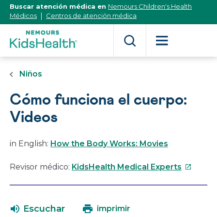
[Skip
Buscar atención médica en
Nemours Children's Health
to
Médicos
Centros de atención médica
Content]
Niños
Cómo funciona el cuerpo:
Videos
in English:
How the Body Works: Movies
Este
Revisor médico:
KidsHealth Medical Experts
enlace
se
abrirá
Escuchar
imprimir
en