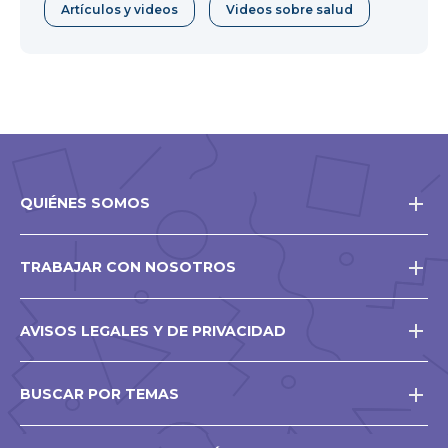
El corazón y el aparato
Artículos y videos
Videos sobre salud
circulatorio
Si alguna vez te has preguntado cómo
funciona tu corazón, ¡este video tiene la
respuesta! Y un agradecimiento especial a Fred
J. Brotherton Charitable Foundation por apoyar
esta aventura.
Las uñas
Las uñas no son solamente una parte de tu
cuerpo que tiene que lucir bien. Mira este video
para saber cómo crecen las uñas y ¡por qué no
debes comértelas!
QUIÉNES SOMOS
La nariz
Nos permite estornudar y oler, pero ¿cómo
funciona? Mira este video sobre la nariz para
obtener más información.
TRABAJAR CON NOSOTROS
Los pulmones y el aparato
respiratorio
AVISOS LEGALES Y DE PRIVACIDAD
Inhalas. Exhalas. Pero, ¿qué sucede adentro?
¡Mira este video para saber lo que pasa!
BUSCAR POR TEMAS
El sistema muscular
Si alguna vez te has preguntado cómo
funcionan tus músculos, ¡este video tiene la
respuesta!