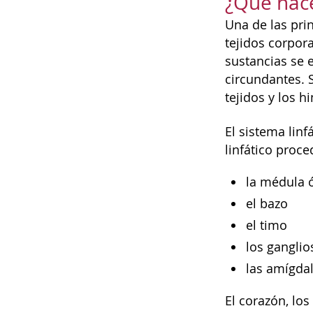
¿Qué hace
Una de las prin
tejidos corpora
sustancias se 
circundantes. S
tejidos y los h
El sistema lin
linfático proce
la médula 
el bazo
el timo
los ganglios
las amígda
El corazón, los