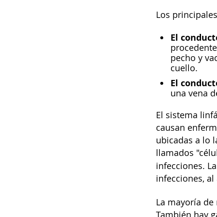
Los principales
El conduct
procedente 
pecho y vac
cuello.
El conduct
una vena d
El sistema lin
causan enferme
ubicadas a lo l
llamados "célul
infecciones. La
infecciones, al
La mayoría de n
También hay gan