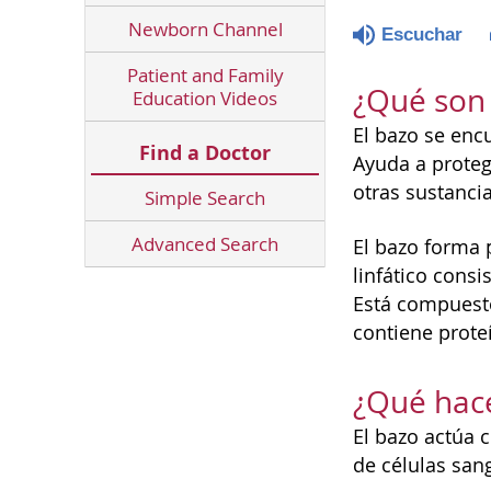
Newborn Channel
Escuchar
Patient and Family
¿Qué son e
Education Videos
El bazo se enc
Find a Doctor
Ayuda a proteg
otras sustanci
Simple Search
Advanced Search
El bazo forma 
linfático consi
Está compuesto
contiene proteí
¿Qué hace
El bazo actúa c
de células san