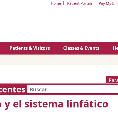
Home
Patient Portals
Pay My Bill
Patients & Visitors
Classes & Events
He
Par
centes
 y el sistema linfático