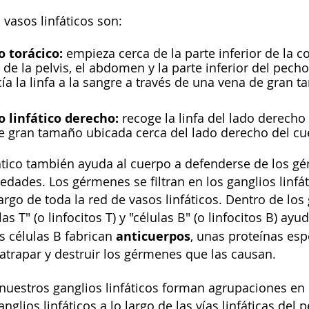
 vasos linfáticos son:
o torácico:
empieza cerca de la parte inferior de la c
de la pelvis, el abdomen y la parte inferior del pecho
ía la linfa a la sangre a través de una vena de gran 
o linfático derecho:
recoge la linfa del lado derecho d
e gran tamaño ubicada cerca del lado derecho del cue
fático también ayuda al cuerpo a defenderse de los gé
dades. Los gérmenes se filtran en los ganglios linfá
argo de toda la red de vasos linfáticos. Dentro de los 
as T" (o linfocitos T) y "células B" (o linfocitos B) ay
anticuerpos
s células B fabrican
, unas proteínas es
 atrapar y destruir los gérmenes que las causan.
uestros ganglios linfáticos forman agrupaciones en el 
glios linfáticos a lo largo de las vías linfáticas del 