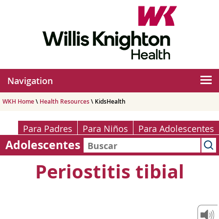
Navigation
WKH Home
\
Health Resources
\ KidsHealth
Para Padres
Para Niños
Para Adolescentes
Adolescentes
Periostitis tibial