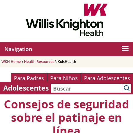
Navigation
WKH Home
\
Health Resources
\ KidsHealth
Para Padres
Para Niños
Para Adolescentes
Adolescentes
Consejos de seguridad
sobre el patinaje en
línea