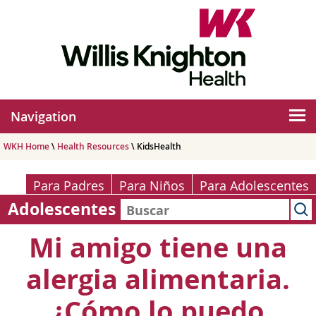
Navigation
WKH Home
\
Health Resources
\ KidsHealth
Para Padres
Para Niños
Para Adolescentes
Adolescentes
Mi amigo tiene una
alergia alimentaria.
¿Cómo lo puedo