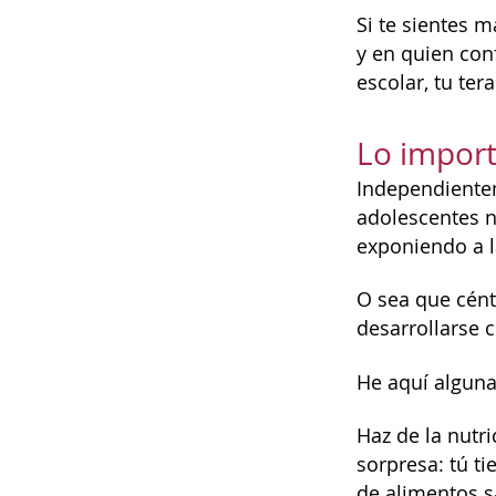
Si te sientes 
y en quien con
escolar, tu ter
Lo import
Independientem
adolescentes n
exponiendo a l
O sea que cént
desarrollarse 
He aquí alguna
Haz de la nutr
sorpresa: tú t
de alimentos s