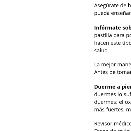
Asegúrate de h
pueda enseñar 
Infórmate sob
pastilla para p
hacen este tipo
salud.
La mejor maner
Antes de tomar
Duerme a pier
duermes lo suf
duermes: el ox
más fuertes, m
Revisor médico