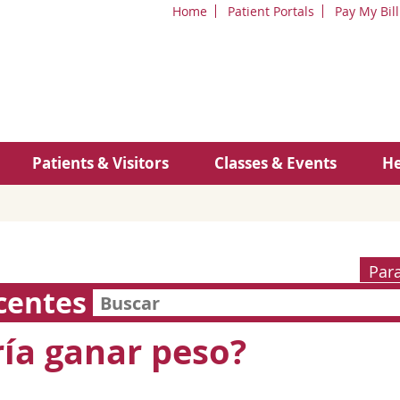
Home
Patient Portals
Pay My Bill
Patients & Visitors
Classes & Events
He
Par
centes
ía ganar peso?