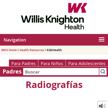
Navigation
WKH Home
\
Health Resources
\ KidsHealth
Para Padres
Para Niños
Para Adolescentes
Padres
Radiografías